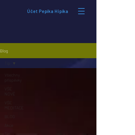
Účet Pepíka Hipíka
Blog
Tip
Všechny
příspěvky
VŠE
NOVÉ
VŠE
MEDITACE
BLOG
Akce
Tip