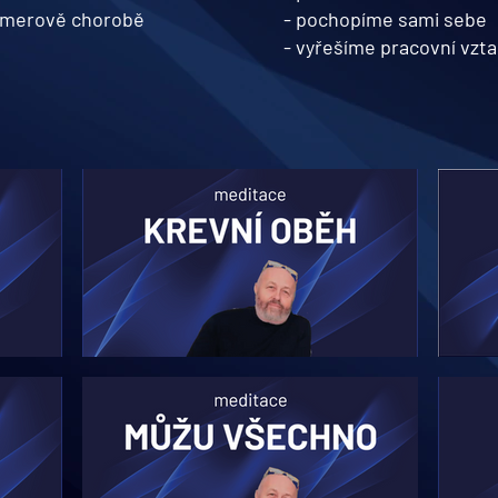
eimerově chorobě
- pochopíme sami sebe
- vyřešíme pracovní vzt
ATICKÉM
O CÉVÁCH, KRVI A LYMFĚ
O KRUZÍ