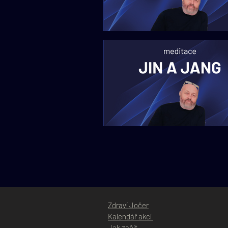
O PROČIŠTĚNÍ TĚLA
O HARMONIZACI MUŽSKÉ A ŽENSKÉ E
Zdraví Jočer
Kalendář akcí
Jak začít