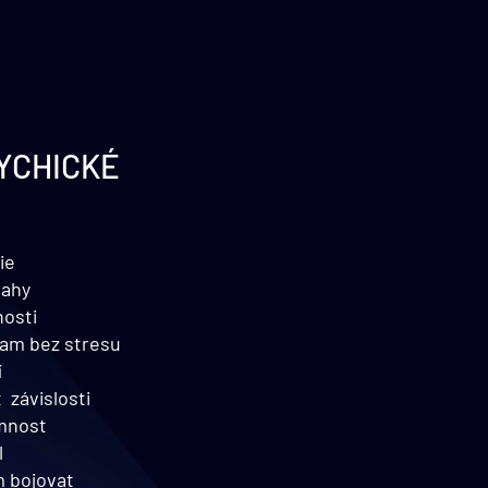
YCHICKÉ
ie
tahy
nosti
kam bez stresu
í
 závislosti
omnost
l
m bojovat