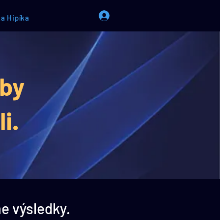
a Hipíka
aby
i.
e výsledky.