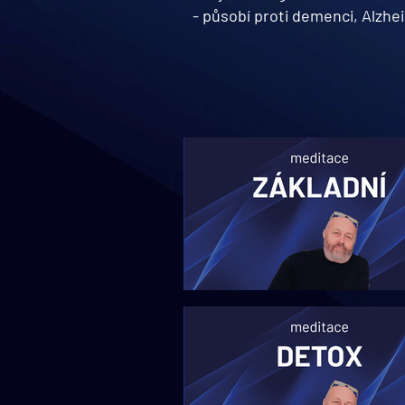
- působí proti demenci, Alzh
O HORMONÁLNÍCH BODECH A AUTOM
OKRUHU