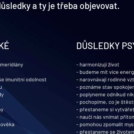
ůsledky a ty je třeba objevovat.
KÉ
DŮSLEDKY PS
 meridiány
- harmonizují život
- budeme mít více energ
še imunitní odolnost
- narovnávají rodinné vz
u
- poznáme stav spokoje
dy
- poplyneme odnikud ni
- pochopíme, co je štěst
by
- přestaneme si vytvářet
- naučí nás vnímat přít
člověka
- pomohou zpomalit mys
- přestaneme se živote