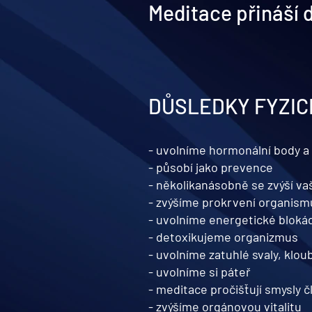
Meditace přináší d
DŮSLEDKY FYZIC
-
uvolníme hormonální body a
- působí jako prevence
-
několikanásobně se zvýší va
- zvýšíme prokrvení organism
- uvolníme energetické bloká
- detoxikujeme organizmus
- uvolníme zatuhlé svaly, klou
- uvolníme si páteř
- meditace pročišťují smysly 
- zvýšíme orgánovou
vitalitu