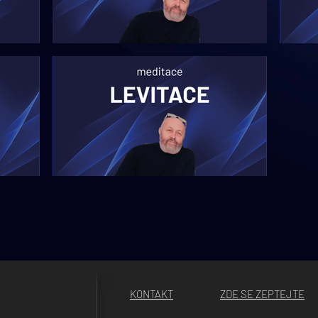
SPONTÁNNOST A ZDRAVÍ
O T
NERGIE
O LEHKOSTI ŽIVOTA
KONTAKT
ZDE SE ZEPTEJTE