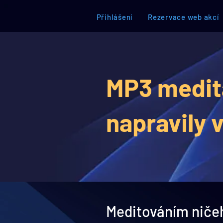
Přihlášení
Rezervace web akcí
MP3 medita
napravily v
​Meditováním niče