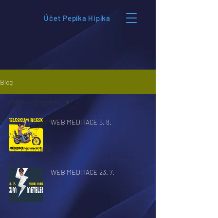
Účet Pepíka Hipíka
Blog
Všechny příspěvky
Všechny příspěvky
WEB MEDITACE 6. 8.
VŠE NOVÉ
VŠE MEDITACE
BLOG
WEB MEDITACE 23. 7.
Akce
Tip