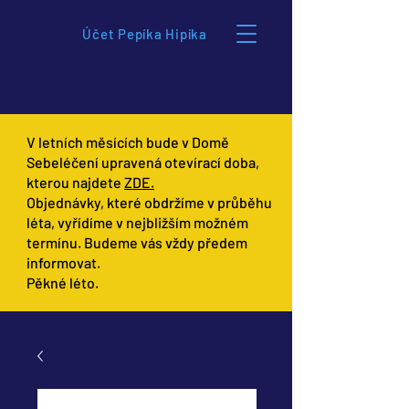
Účet Pepíka Hipíka
V letních měsících bude v Domě
Sebeléčení upravená otevírací doba,
kterou najdete
ZDE.
Objednávky, které obdržíme v průběhu
léta, vyřídíme v nejbližším možném
termínu. Budeme vás vždy předem
informovat.
Pěkné léto.