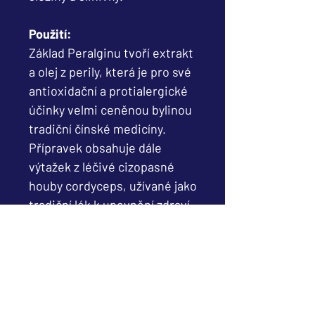
Použití:
Základ Peralginu tvoří extrakt
a olej z perily, která je pro své
antioxidační a protialergické
účinky velmi ceněnou bylinou
tradiční čínské medicíny.
Přípravek obsahuje dále
výtažek z léčivé cizopasné
houby cordyceps, užívané jako
tradiční lék k upevnění zdraví
a pro zvýšení odolnosti.
Unikátní komplex je doplněn
esencí z brutnáku, kozlíku, ze
semen vinných hroznů a
obohacen hořčíkem.