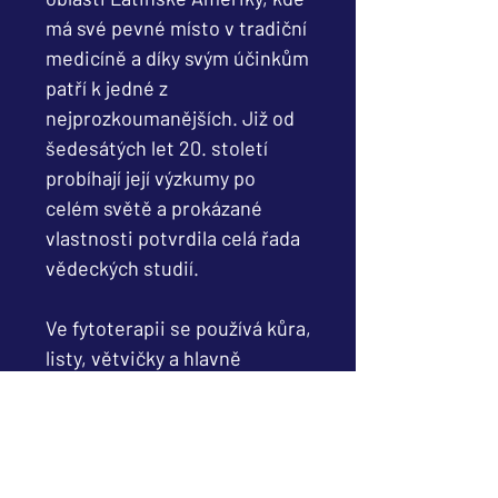
má své pevné místo v tradiční
medicíně a díky svým účinkům
patří k jedné z
nejprozkoumanějších. Již od
šedesátých let 20. století
probíhají její výzkumy po
celém světě a prokázané
vlastnosti potvrdila celá řada
vědeckých studií.
Ve fytoterapii se používá kůra,
listy, větvičky a hlavně
pryskyřice, která se ze stromu
získává ještě před východem
slunce. Obsahuje velké
množství antioxidantů, dále