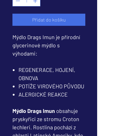
Přidat do košíku
Mýdlo Drags Imun je přírodní
glycerinové mýdlo s
výhodami:
REGENERACE, HOJENÍ,
OBNOVA
POTÍŽE VIROVÉHO PŮVODU
ALERGICKÉ REAKCE
Mýdlo Drags Imun
obsahuje
pryskyřici ze stromu Croton
lechleri. Rostlina pochází z
oblasti Latinské Ameriky, kde