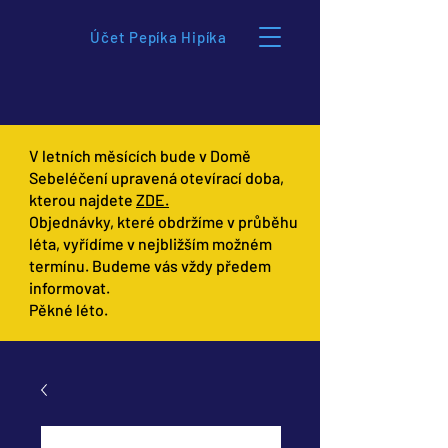
Účet Pepíka Hipíka
V letních měsících bude v Domě
Sebeléčení upravená otevírací doba,
kterou najdete
ZDE.
Objednávky, které obdržíme v průběhu
léta, vyřídíme v nejbližším možném
termínu. Budeme vás vždy předem
informovat.
Pěkné léto.