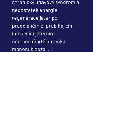
chronický únavový syndrom a
nedostatek energie
regenerace jater po
prodělaném či probíhajícím
infekčním jaterním
onemocnění (žloutenka,
mononukleóza, …)
k ochraně jater před
působením jaterních jedů a
pro regeneraci již
poškozených jaterních buněk
(cirhóza, steatóza, …)
onkologická onemocnění,
radioterapie (prevence
recidivy)
cukrovka
parodontóza a zvýšená