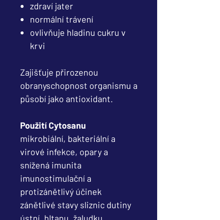
zdraví jater
normální trávení
ovlivňuje hladinu cukru v
krvi
Zajišťuje přirozenou
obranyschopnost organismu a
působí jako antioxidant.
Použití Cytosanu
mikrobiální, bakteriální a
virové infekce, opary a
snížená imunita
imunostimulační a
protizánětlivý účinek
zánětlivé stavy sliznic dutiny
ústní, hltanu, žaludku,