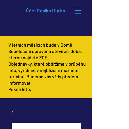
Účet Pepíka Hipíka
V letních měsících bude v Domě
Sebeléčení upravená otevírací doba,
kterou najdete
ZDE.
Objednávky, které obdržíme v průběhu
léta, vyřídíme v nejbližším možném
termínu. Budeme vás vždy předem
informovat.
Pěkné léto.