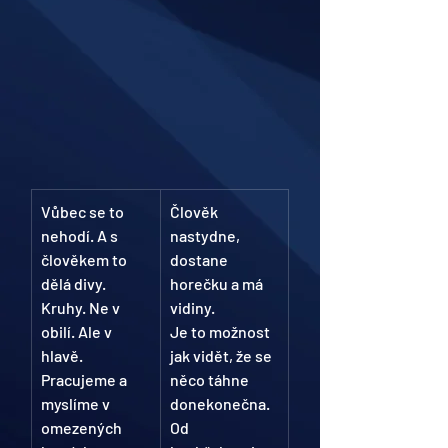
Vůbec se to 
Člověk 
nehodí. A s 
nastydne, 
člověkem to 
dostane 
dělá divy.
horečku a má 
Kruhy. Ne v 
vidiny.
obilí. Ale v 
Je to možnost 
hlavě.
jak vidět, že se 
Pracujeme a 
něco táhne 
myslíme v 
donekonečna.
omezených 
Od 