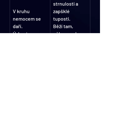
strnulosti a 
V kruhu 
zapšklé 
nemocem se 
tuposti.
daří.
Běží tam, 
Úzkost se 
někam, pak 
zvětšuje s 
zase sem a 
menším 
onam…
kruhem.
donekonečna 
Uvolňuje se 
v bezbřehém 
větším.
pohybu.
A což teprve 
kruh bezbřehý.
jocer
Ten musí být 
po všech 
stránkách 
bezpečný.