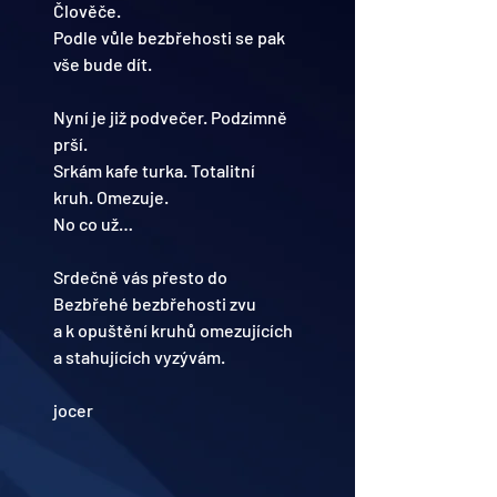
Člověče.
Podle vůle bezbřehosti se pak 
vše bude dít.
Nyní je již podvečer. Podzimně 
prší.
Srkám kafe turka. Totalitní 
kruh. Omezuje.
No co už…
Srdečně vás přesto do 
Bezbřehé bezbřehosti zvu
a k opuštění kruhů omezujících 
a stahujících vyzývám.
jocer