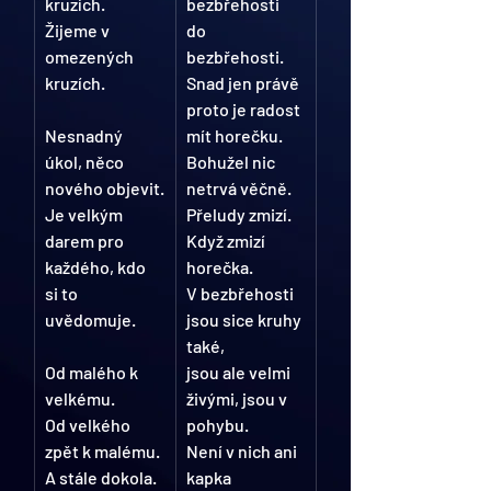
kruzích.
bezbřehosti 
Žijeme v 
do 
omezených 
bezbřehosti.
kruzích.
Snad jen právě 
proto je radost 
Nesnadný 
mít horečku.
úkol, něco 
Bohužel nic 
nového objevit.
netrvá věčně.
Je velkým 
Přeludy zmizí.
darem pro 
Když zmizí 
každého, kdo 
horečka.
si to 
V bezbřehosti 
uvědomuje.
jsou sice kruhy 
také,
Od malého k 
jsou ale velmi 
velkému.
živými, jsou v 
Od velkého 
pohybu.
zpět k malému.
Není v nich ani 
A stále dokola.
kapka 