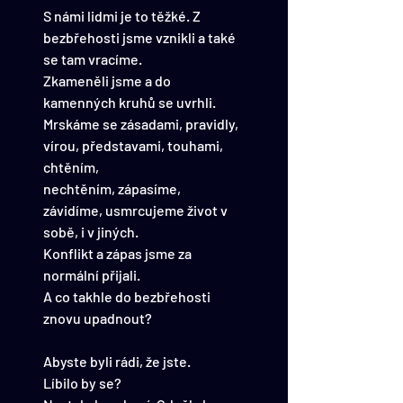
S námi lidmi je to těžké. Z 
bezbřehosti jsme vznikli a také 
se tam vracíme.
Zkameněli jsme a do 
kamenných kruhů se uvrhli.
Mrskáme se zásadami, pravidly, 
vírou, představami, touhami, 
chtěním, 
nechtěním, zápasíme, 
závidíme, usmrcujeme život v 
sobě, i v jiných.
Konflikt a zápas jsme za 
normální přijali.
A co takhle do bezbřehosti 
znovu upadnout?
Abyste byli rádi, že jste.
Líbilo by se?