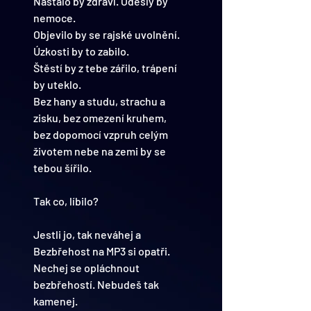
Nastalo by zdraví. Odešly by 
nemoce.
Objevilo by se rajské uvolnění. 
Úzkosti by to zabilo.
Štěstí by z tebe zářilo, trápení 
by uteklo.
Bez hany a studu, strachu a 
zisku, bez omezení kruhem, 
bez dopomocí vzpruh celým 
životem nebe na zemi by se 
tebou šířilo.
Tak co, líbilo?
Jestli jo, tak neváhej a 
Bezbřehost na MP3 si opatři.
Nechej se opláchnout 
bezbřehostí. Nebudeš tak 
kamenej. 