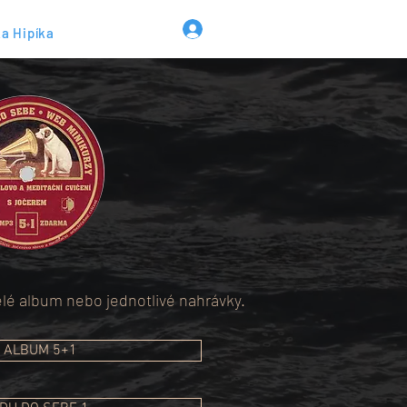
a Hipíka
elé album nebo jednotlivé nahrávky.
ALBUM 5+1