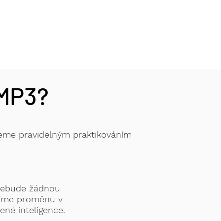
 MP3?
eme pravidelným praktikováním
 nebude žádnou
tíme proměnu v
zené inteligence.