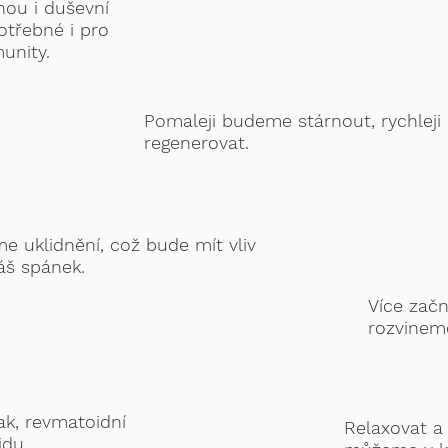
nou i duševní
potřebné i pro
unity.
Pomaleji budeme stárnout, rychleji
regenerovat.
e uklidnění, což bude mít vliv
áš spánek.
Více zač
rozvineme
lak, revmatoidní
Relaxovat a 
idu.