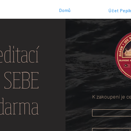
Domů
Účet Pepík
ditací
 SEBE
darma
K zakoupení je c