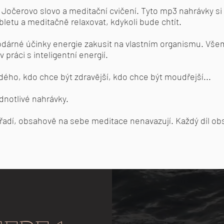
 Jočerovo slovo a meditační cvičení. Tyto mp3 nahrávky s
letu a meditačně relaxovat, kdykoli bude chtít.
dárné účinky energie zakusit na vlastním organismu. Všem, 
práci s inteligentní energií.
dého, kdo chce být zdravější, kdo chce být moudřejší...
dnotlivé nahrávky.
řadí, obsahově na sebe meditace nenavazují. Každý díl ob