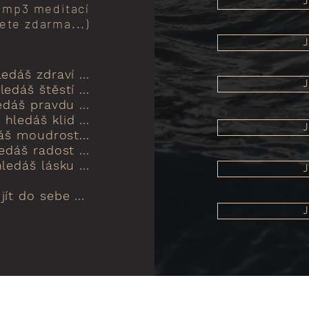
J
5 mp3 meditací
ete zdarma...)
J
edáš zdraví ...
J
ledáš štěstí ...
edáš pravdu ...
 hledáš klid ...
J
áš moudrost...
edáš radost ...
ledáš lásku ...
J
jít do sebe ...
J