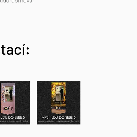
lidu domova.
tací: