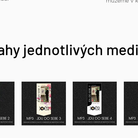
můžeme v k
hy jednotlivých medi