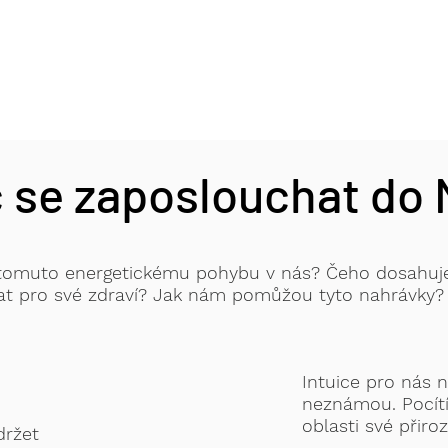
 se zaposlouchat do
 tomuto energetickému pohybu v nás?
Čeho dosahuj
t pro své zdraví? Jak nám pomůžou tyto nahrávky?
Intuice pro nás
neznámou. Pocí
oblasti své přiro
držet