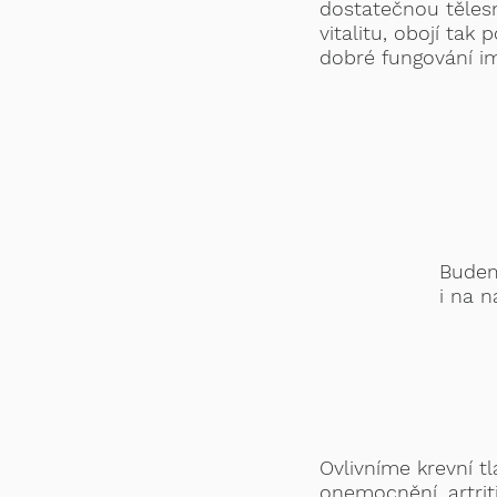
dostatečnou těles
vitalitu, obojí tak 
dobré fungování im
Budem
i na n
Ovlivníme
krevní t
onemocnění, artrit