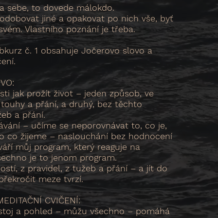
za sebe, to dovede málokdo.
odobovat jiné a opakovat po nich vše, byť
vém. Vlastního poznání je třeba.
kurz č. 1 obsahuje Jočerovo slovo a
ení.
VO:
 jak prožít život – jeden způsob, ve
touhy a přání, a druhý, bez těchto
žeb a přání.
vání – učíme se neporovnávat to, co je,
to co žijeme – naslouchání bez hodnocení
váří můj program, který reaguje na
šechno je to jenom program.
stí, z pravidel, z tužeb a přání – a jít do
řekročit meze tvrzí.
EDITAČNÍ CVIČENÍ:
ostoj a pohled – můžu všechno – pomáhá