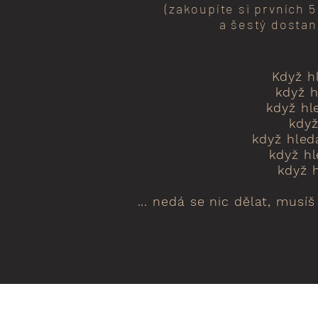
(zakoupíte si prvních 
a šestý dostan
Když hl
když h
když hl
když
když hled
když hl
když h
... nedá se nic dělat, musíš 