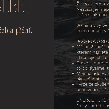
SEBE 1
Žít po svém a 
Nestačí jen nap
ovšem jako po s
20minutový web
žeb a přání.
energetické cvič
JOČEROVO SLO
Máme 2 možnosti
kterém najdete 
zkreslujících tu
Praxe – porovná
to co slyšíme, 
Moji náladu vyt
skutečnost – v
Tvrze ze zkušeno
sebe znamená p
ENERGETICKÉ M
Nový vnitřní p