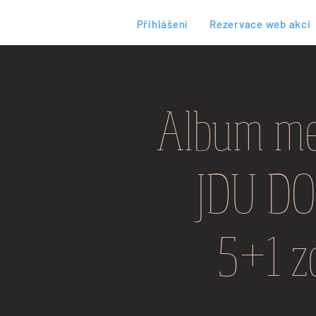
Přihlášení
Rezervace web akcí
Album me
JDU DO
5+1 z