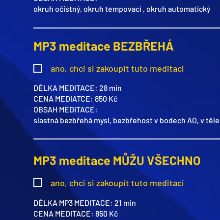
okruh očistný,
okruh tempovací ,
okruh automatický
MP3 meditace BEZBŘEHÁ
ano, chci si zakoupit tuto meditaci
DÉLKA MEDITACE: 28 min
CENA MEDIATCE: 850 Kč
OBSAH MEDITACE:
slastná bezbřehá mysl, bezbřehost v bodech AO, v těle
MP3 meditace MŮŽU VŠECHNO
ano, chci si zakoupit tuto meditaci
DÉLKA MP3 MEDITACE: 21 min
CENA MEDITACE: 850 Kč