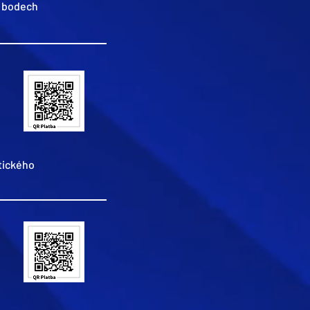
 bodech
tického