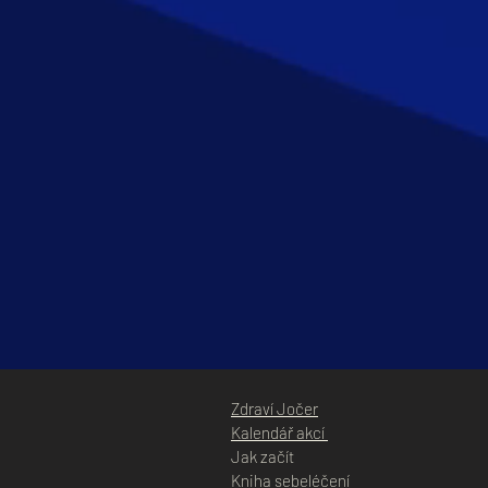
Zdraví Jočer
Kalendář akcí
Jak začít
Kniha sebeléčení