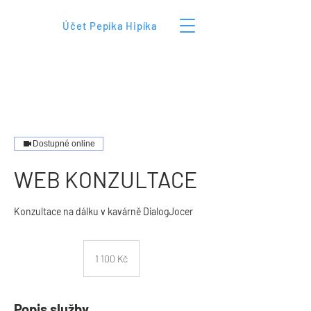
Účet Pepíka Hipíka
Dostupné online
WEB KONZULTACE
Konzultace na dálku v kavárně DialogJocer
1 100
českých
1 100 Kč
korun
Popis služby