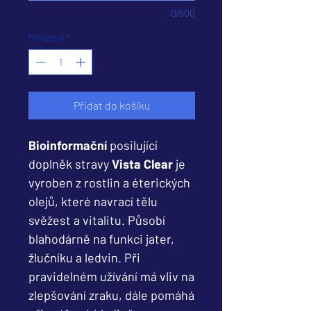
0/500
Množství
*
Přidat do košíku
Bioinformační
posilující
doplněk stravy
Vista Clear
je
vyroben z rostlin a éterických
olejů, které navrací tělu
svěžest a vitalitu. Působí
blahodárně na funkci jater,
žlučníku a ledvin. Při
pravidelném užívání má vliv na
zlepšování zraku, dále pomáhá