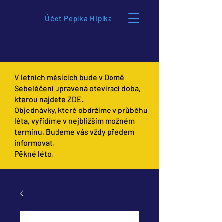
Účet Pepíka Hipíka
V letních měsících bude v Domě
Sebeléčení upravená otevírací doba,
kterou najdete
ZDE.
Objednávky, které obdržíme v průběhu
léta, vyřídíme v nejbližším možném
termínu. Budeme vás vždy předem
informovat.
Pěkné léto.