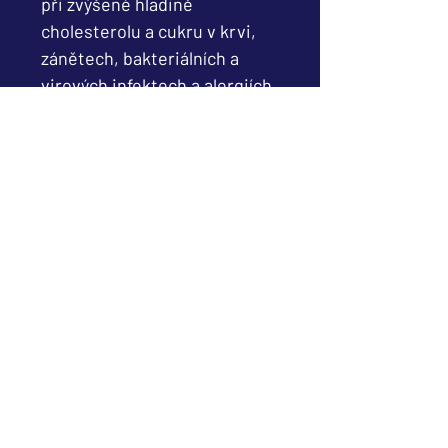
při zvýšené hladině
cholesterolu a cukru v krvi,
zánětech, bakteriálních a
virových infektech a alergiích.
-podporují funkci jater a
žlučníku
-napomáhají ke snížení hladiny
cholesterolu
-mají pozitivní vliv na zlepšení
zraku
Doplněk stravy. Není náhradou
pestré stravy.
DÁVKOVÁNÍ