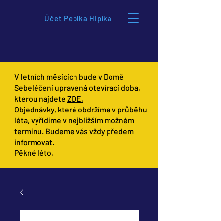
Účet Pepíka Hipíka
V letních měsících bude v Domě
Sebeléčení upravená otevírací doba,
kterou najdete
ZDE.
Objednávky, které obdržíme v průběhu
léta, vyřídíme v nejbližším možném
termínu. Budeme vás vždy předem
informovat.
Pěkné léto.