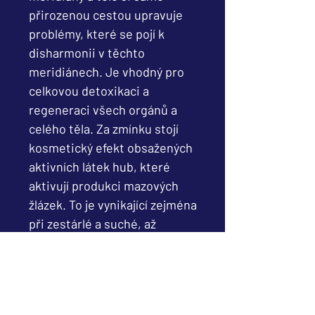
přirozenou cestou upravuje
problémy, které se pojí k
disharmonii v těchto
meridiánech. Je vhodný pro
celkovou detoxikaci a
regeneraci všech orgánů a
celého těla. Za zmínku stojí
kosmetický efekt obsažených
aktivních látek hub, které
aktivují produkci mazových
žlázek. To je vynikající zejména
při zestárlé a suché, až
papírovité pokožce.
-podporují hydrataci suché
pokožky