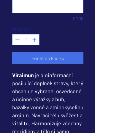
0/500
Množství
*
Přidat do košíku
Viraimun
je bioinformační
posilující doplněk stravy, který
obsahuje vybrané, osvědčené
a účinné výtažky z hub,
bazalky vonné a aminokyselinu
arginin. Navrací tělu svěžest a
vitalitu. Harmonizuje všechny
meridiány a tělo si samo