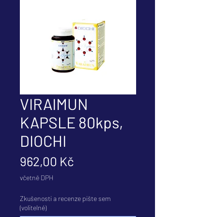
VIRAIMUN
KAPSLE 80kps,
DIOCHI
Cena
962,00 Kč
včetně DPH
Zkušenosti a recenze pište sem
(volitelné)