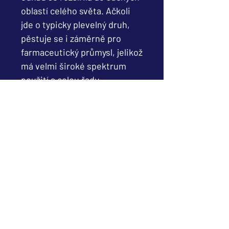
oblastí celého světa. Ačkoli
jde o typicky plevelný druh,
pěstuje se i záměrně pro
farmaceutický průmysl, jelikož
má velmi široké spektrum
použití a celou řadu
pozitivních účinků na lidský
organismus.
Účinné ingredience
Extrakt Tribulus terrestris.
SLOŽENÍ
SLOŽENÍ DÁVKY 7 KAPEK: