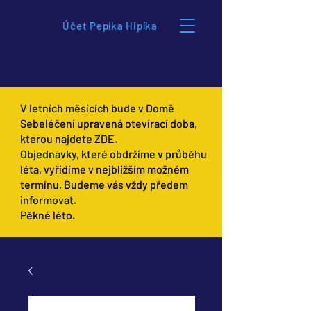
Účet Pepíka Hipíka
V letních měsících bude v Domě
Sebeléčení upravená otevírací doba,
kterou najdete
ZDE.
Objednávky, které obdržíme v průběhu
léta, vyřídíme v nejbližším možném
termínu. Budeme vás vždy předem
informovat.
Pěkné léto.