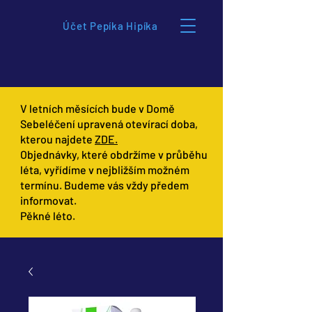
Účet Pepíka Hipíka
V letních měsících bude v Domě
Sebeléčení upravená otevírací doba,
kterou najdete
ZDE.
Objednávky, které obdržíme v průběhu
léta, vyřídíme v nejbližším možném
termínu. Budeme vás vždy předem
informovat.
Pěkné léto.