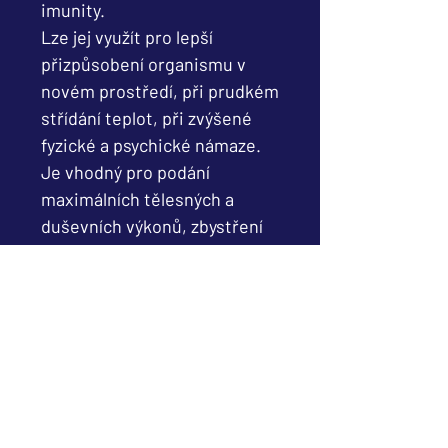
imunity.
Lze jej využít pro lepší
přizpůsobení organismu v
novém prostředí, při prudkém
střídání teplot, při zvýšené
fyzické a psychické námaze.
Je vhodný pro podání
maximálních tělesných a
duševních výkonů, zbystření
smyslů, paměti a zraku.
Bylinný extrakt Stimaral:
arálie mandžuská,
rozchodnice růžová, parcha
léčivá, klanopraška čínská,
šišák bajkalský, skořicovník
cejlonský, jinan dvoulaločný,