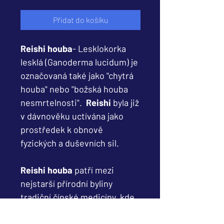
Přidat do košíku
Reishi houba
- Lesklokorka
lesklá (Ganoderma lucidum) je
označovaná také jako "chytrá
houba" nebo "božská houba
nesmrtelnosti".
Reishi
byla již
v dávnověku uctívána jako
prostředek k obnově
fyzických a duševních sil.
Reishi houba
patří mezi
nejstarší přírodní byliny
tradiční čínské medicíny, kde
se používala již před čtyřmi