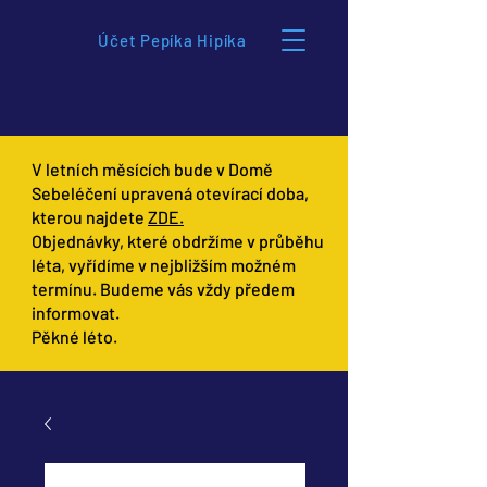
Účet Pepíka Hipíka
V letních měsících bude v Domě
Sebeléčení upravená otevírací doba,
kterou najdete
ZDE.
Objednávky, které obdržíme v průběhu
léta, vyřídíme v nejbližším možném
termínu. Budeme vás vždy předem
informovat.
Pěkné léto.