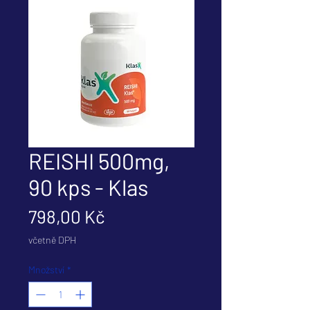
REISHI 500mg,
90 kps - Klas
Cena
798,00 Kč
včetně DPH
Množství
*