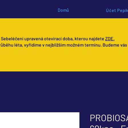
Domů
Účet Pepík
 Sebeléčení upravená otevírací doba, kterou najdete
ZDE.
růběhu léta, vyřídíme v nejbližším možném termínu. Budeme vás
PROBIOS