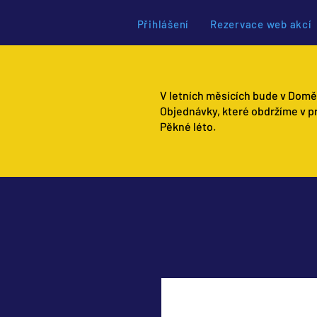
Přihlášení
Rezervace web akcí
V letních měsících bude v Domě
Objednávky, které obdržíme v p
Pěkné léto.