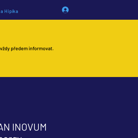
a Hipíka
 vždy předem informovat.
AN INOVUM