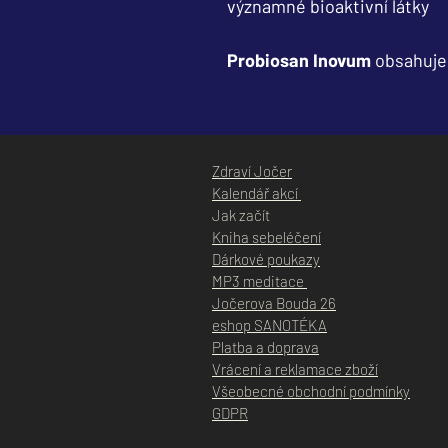
významné bioaktivní látky
Probiosan Inovum
obsahuje
Zdraví Jočer
Kalendář akcí
Jak začít
Kniha sebeléčení
Dárkové poukazy
MP3 meditace
Jočerova Bouda 26
eshop SANOTÉKA
Platba a doprava
Vrácení a reklamace zboží
Všeobecné obchodní podmínky
GD
PR