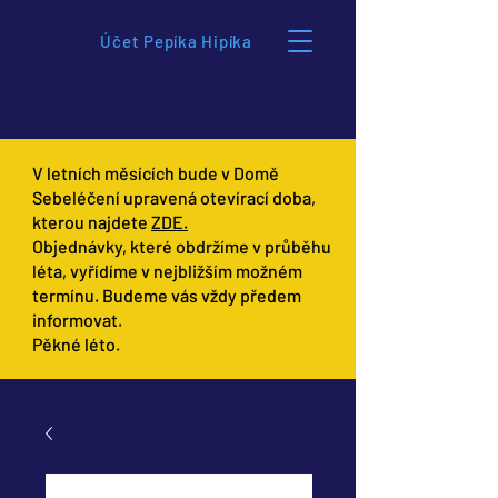
Účet Pepíka Hipíka
V letních měsících bude v Domě
Sebeléčení upravená otevírací doba,
kterou najdete
ZDE.
Objednávky, které obdržíme v průběhu
léta, vyřídíme v nejbližším možném
termínu. Budeme vás vždy předem
informovat.
Pěkné léto.