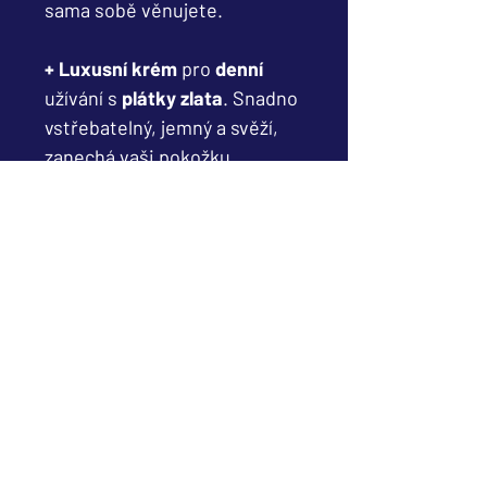
sama sobě věnujete.
+ Luxusní krém
pro
denní
užívání s
plátky zlata
. Snadno
vstřebatelný, jemný a svěží,
zanechá vaši pokožku
hladkou, hydratovanou a
nádherně přirozeně
rozjasněnou.
Jemné plátky zlata
dokonale
přilnou na vaši pokožku a
dodají ji krásný a svěží vzhled.
Vyrobeno v České republice.