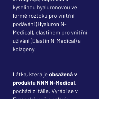
kyselinou hyaluronovou ve
formě roztoku pro vnitřní
podávání (Hyaluron N-
Medical), elastinem pro vnitřní
užívání (Elastin N-Medical) a
kolageny.
Látka
,
která je
obsažená v
produktu NNM N-Medical
,
pochází z Itálie. Vyrábí se v
Evropské unii a splňuje
kritéria kvality
Evropské unie, Itálie a České
republiky. Látka se vyrábí
působením enzymů na vitamín