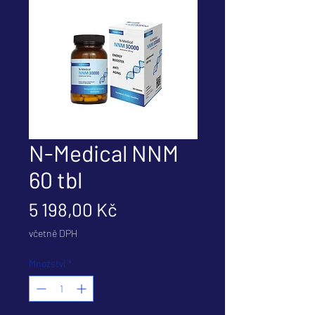
N-Medical NNM
60 tbl
Cena
5 198,00 Kč
včetně DPH
Množství
*