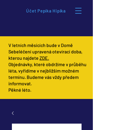
Účet Pepíka Hipíka
V letních měsících bude v Domě
Sebeléčení upravená otevírací doba,
kterou najdete
ZDE.
Objednávky, které obdržíme v průběhu
léta, vyřídíme v nejbližším možném
termínu. Budeme vás vždy předem
informovat.
Pěkné léto.