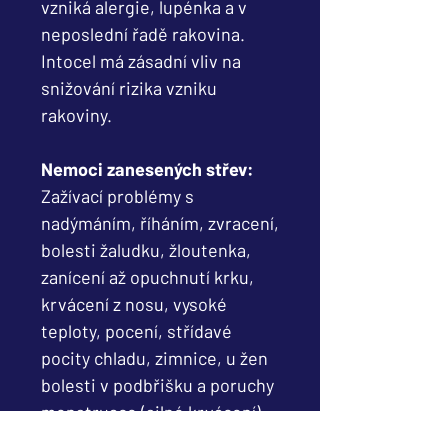
vzniká alergie, lupénka a v
neposlední řadě rakovina.
Intocel má zásadní vliv na
snižování rizika vzniku
rakoviny.
Nemoci zanesených střev:
Zažívací problémy s
nadýmáním, říháním, zvracení,
bolesti žaludku, žloutenka,
zanícení až opuchnutí krku,
krvácení z nosu, vysoké
teploty, pocení, střídavé
pocity chladu, zimnice, u žen
bolesti v podbřišku a poruchy
menstruace (silné krvácení),
akné souvisí s vnitřní