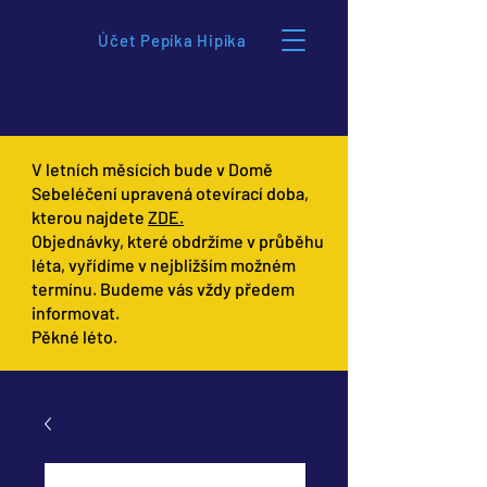
Účet Pepíka Hipíka
V letních měsících bude v Domě
Sebeléčení upravená otevírací doba,
kterou najdete
ZDE.
Objednávky, které obdržíme v průběhu
léta, vyřídíme v nejbližším možném
termínu. Budeme vás vždy předem
informovat.
Pěkné léto.