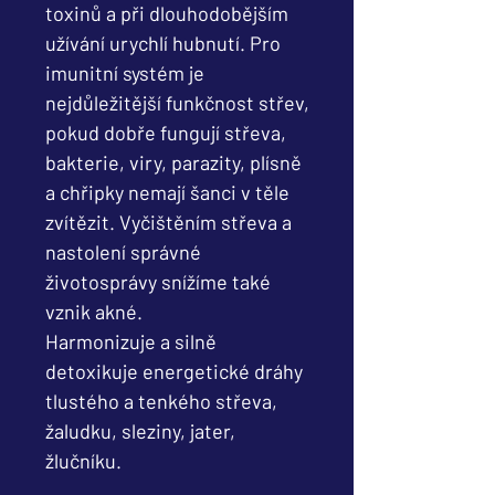
toxinů a při dlouhodobějším
užívání urychlí hubnutí. Pro
imunitní systém je
nejdůležitější funkčnost střev,
pokud dobře fungují střeva,
bakterie, viry, parazity, plísně
a chřipky nemají šanci v těle
zvítězit. Vyčištěním střeva a
nastolení správné
životosprávy snížíme také
vznik akné.
Harmonizuje a silně
detoxikuje energetické dráhy
tlustého a tenkého střeva,
žaludku, sleziny, jater,
žlučníku.