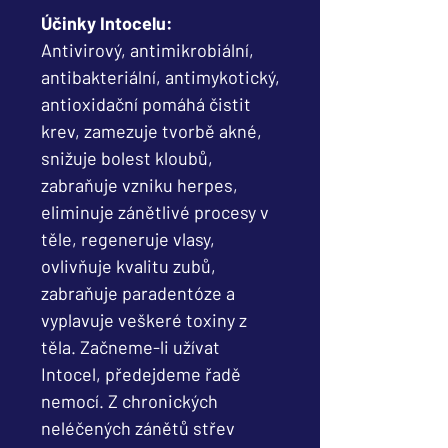
Účinky Intocelu:
Antivirový, antimikrobiální,
antibakteriální, antimykotický,
antioxidační pomáhá čistit
krev, zamezuje tvorbě akné,
snižuje bolest kloubů,
zabraňuje vzniku herpes,
eliminuje zánětlivé procesy v
těle, regeneruje vlasy,
ovlivňuje kvalitu zubů,
zabraňuje paradentóze a
vyplavuje veškeré toxiny z
těla. Začneme-li užívat
Intocel, předejdeme řadě
nemocí. Z chronických
neléčených zánětů střev