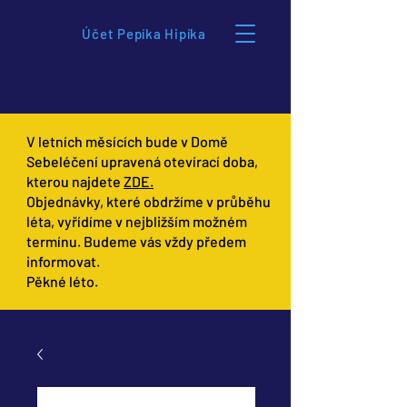
Účet Pepíka Hipíka
V letních měsících bude v Domě
Sebeléčení upravená otevírací doba,
kterou najdete
ZDE.
Objednávky, které obdržíme v průběhu
léta, vyřídíme v nejbližším možném
termínu. Budeme vás vždy předem
informovat.
Pěkné léto.