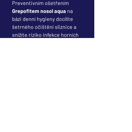
Preventivním ošetřením
Grepofitem nosol aqua
na
bázi denní hygieny docílíte
šetrného očištění sliznice a
snížíte riziko infekce horních
cest dýchacích. Velmi vhodný
je tento návyk pro osoby,
které jsou denně vystaveny
klimatizovaným prostorám.
Sliznice jsou tak
regenerovány, zvlhčeny a
dokážou zabránit negativním
důsledkům této dlouhodobé
expozice.
SLOŽENÍ