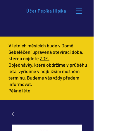
Účet Pepíka Hipíka
V letních měsících bude v Domě
Sebeléčení upravená otevírací doba,
kterou najdete
ZDE.
Objednávky, které obdržíme v průběhu
léta, vyřídíme v nejbližším možném
termínu. Budeme vás vždy předem
informovat.
Pěkné léto.