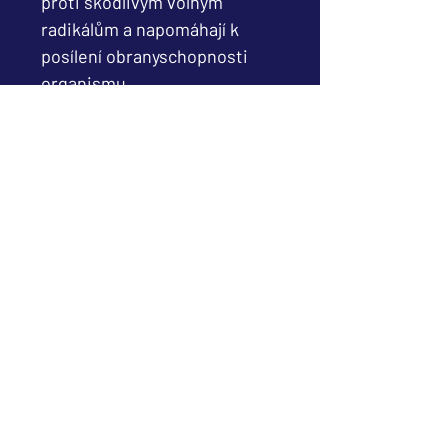
proti škodlivým volným
radikálům a napomáhají k
posílení obranyschopnosti
organismu.
Echinacea
- zajišťuje zdraví
horníchcest dýchacích a
dolních cest močových
Ibišek súdánský -
podporuje
funkce močových a trávicích
cest, přispívá k udržení
zdravých cév
SLOŽENÍ
SLOŽENÍ MAX. DENNÍ DÁVKY 1,5
DÁVKOVÁNÍ
ML: