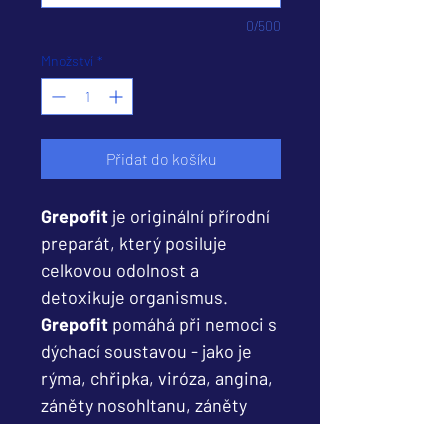
0/500
Množství
*
Přidat do košíku
Grepofit
je originální přírodní
preparát, který posiluje
celkovou odolnost a
detoxikuje organismus.
Grepofit
pomáhá při nemoci s
dýchací soustavou - jako je
rýma, chřipka, viróza, angina,
záněty nosohltanu, záněty
dutin, mandlí a středouší.