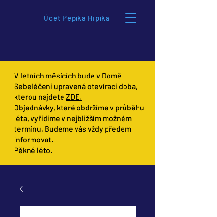
Účet Pepíka Hipíka
V letních měsících bude v Domě
Sebeléčení upravená otevírací doba,
kterou najdete
ZDE.
Objednávky, které obdržíme v průběhu
léta, vyřídíme v nejbližším možném
termínu. Budeme vás vždy předem
informovat.
Pěkné léto.