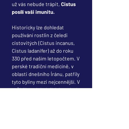
už vás nebude trápit,
Cistus
posílí vaši imunitu.
Historicky lze dohledat
používání rostlin z čeledi
cistovitých (Cistus incanus,
Cistus ladanifer) až do roku
330 před naším letopočtem. V
perské tradiční medicíně, v
oblasti dnešního Íránu, patřily
tyto byliny mezi nejcennější. V
průběhu následujících staletí
se užití cistu z Perské říše
rozšířilo díky četným
obchodním cestám po celém
Středomoří, nejvíce mezi
Kypr, Itálii, Turecko a Řecko.