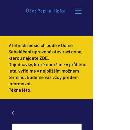
Účet Pepíka Hipíka
V letních měsících bude v Domě
Sebeléčení upravená otevírací doba,
kterou najdete
ZDE.
Objednávky, které obdržíme v průběhu
léta, vyřídíme v nejbližším možném
termínu. Budeme vás vždy předem
informovat.
Pěkné léto.