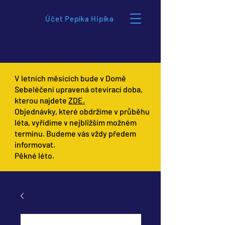
Účet Pepíka Hipíka
V letních měsících bude v Domě
Sebeléčení upravená otevírací doba,
kterou najdete
ZDE.
Objednávky, které obdržíme v průběhu
léta, vyřídíme v nejbližším možném
termínu. Budeme vás vždy předem
informovat.
Pěkné léto.