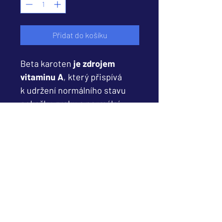
Přidat do košíku
Beta karoten
je zdrojem
vitaminu A
, který přispívá
k udržení normálního stavu
pokožky, zraku a normální
funkci imunitního systému.
Vitamin E
je antioxidant a
přispívá k ochraně buněk před
oxidativním stresem.
SLOŽENÍ
Plnidlo: mikrokrystalická celulóza