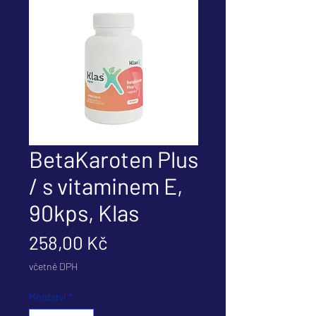
BetaKaroten Plus
/ s vitaminem E,
90kps, Klas
Cena
258,00 Kč
včetně DPH
Množství
*