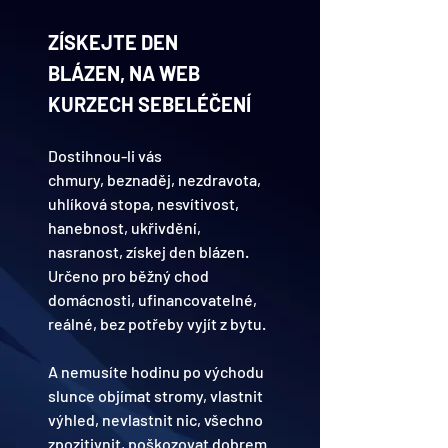
ZÍSKEJTE DEN 
BLÁZEN, NA WEB 
KURZECH SEBELÉČENÍ 
Dostihnou-li vás 
chmury, beznaděj, nezdravota, 
uhlíková stopa, nesvítivost, 
hanebnost, ukřivdění, 
nasranost, získej den blázen.
Určeno pro běžný chod 
domácnosti, ufinancovatelné, 
reálné, bez potřeby vyjít z bytu.
A nemusíte hodinu po východu 
slunce objímat stromy, vlastnit 
výhled, nevlastnit nic, všechno 
zpozitivnit, poškozovat dobrem 