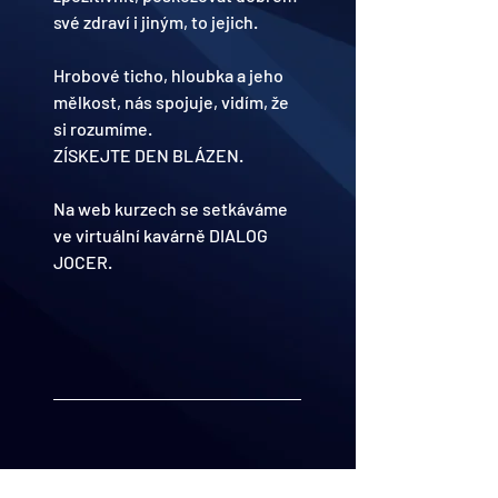
své zdraví i jiným, to jejich.
Hrobové ticho, hloubka a jeho 
mělkost, nás spojuje, vidím, že 
si rozumíme. 
ZÍSKEJTE DEN BLÁZEN.
Na web kurzech se setkáváme 
ve virtuální kavárně DIALOG 
JOCER.
CHCETE SE ZÚČASTNIT 