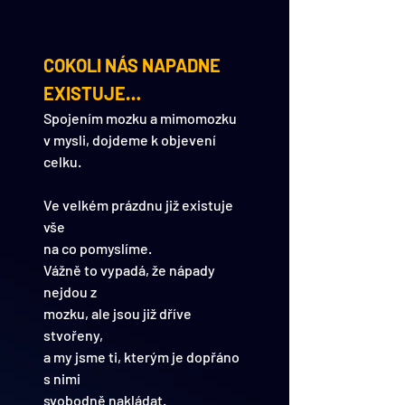
COKOLI NÁS NAPADNE 
EXISTUJE…
Spojením mozku a mimomozku 
v mysli, dojdeme k objevení 
celku.
Ve velkém prázdnu již existuje 
vše 
na co pomyslíme.
Vážně to vypadá, že nápady 
nejdou z 
mozku, ale jsou již dříve 
stvořeny, 
a my jsme ti, kterým je dopřáno 
s nimi
svobodně nakládat.