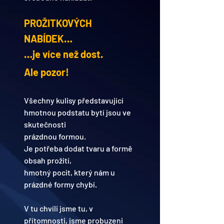
PROŽITKOVÝCH 
NABÍDEK…
…je více než dost.
Ale pozor!
Všechny kulisy představující
hmotnou podstatu bytí jsou ve 
skutečnosti
prázdnou formou.
Je potřeba dodat tvaru a formě 
obsah prožití, 
hmotný pocit, který nám u 
prázdné formy chybí.
V tu chvíli jsme tu, v 
přítomnosti, jsme probuzeni