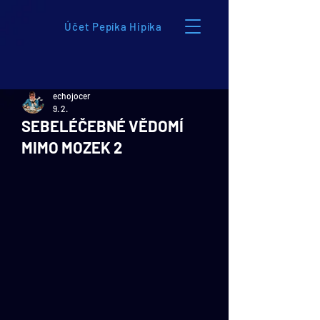
Účet Pepíka Hipíka
echojocer
9. 2.
SEBELÉČEBNÉ VĚDOMÍ
MIMO MOZEK 2