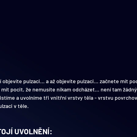
 objevíte pulzaci
... a až objevíte pulzaci... začnete mít po
ít pocit, že nemusíte nikam odcházet... není tam žádný cí
istíme a uvolníme tři vnitřní vrstvy těla - vrstvu povrch
lzaci v těle.
TOJÍ UVOLNĚNÍ: