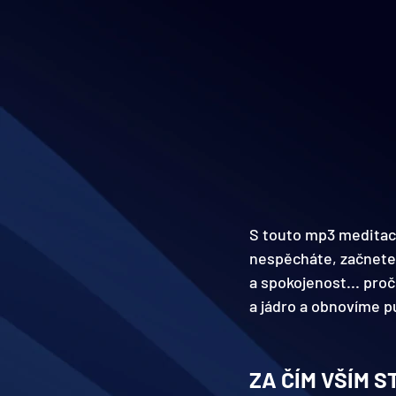
S touto mp3 meditací
nespěcháte, začnete m
a spokojenost... proč
a jádro a obnovíme pu
ZA ČÍM VŠÍM S