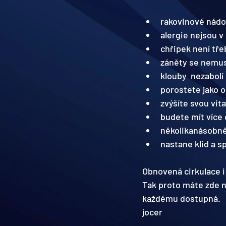
rakovinové nád
alergie nejsou 
chřipek není tře
záněty se nemus
klouby  nezabolí
porostete jako 
zvýšíte svou vita
budete mít více
několikanásobně 
nastane klid a sp
Obnovená cirkulace i
Tak proto máte zde n
každému dostupná.  
jocer