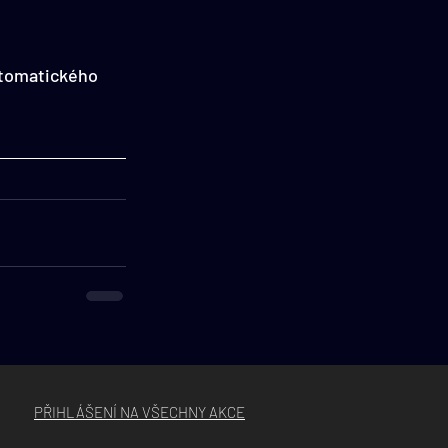
utomatického 
PŘIHLÁŠENÍ NA VŠECHNY AKCE