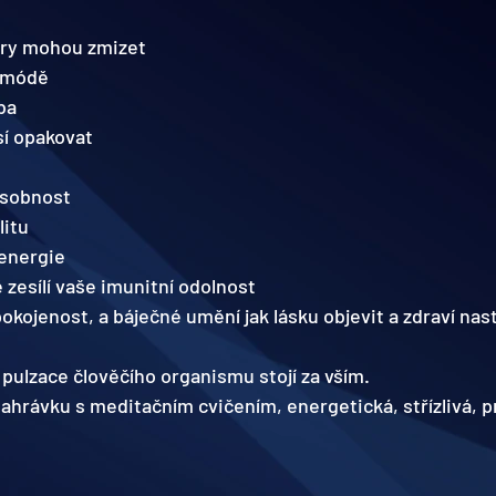
ory mohou zmizet
v módě
ba
í opakovat
osobnost
litu
 energie
zesílí vaše imunitní odolnost
okojenost, a báječné umění jak lásku objevit a zdraví nast
 pulzace člověčího organismu stojí za vším.
ahrávku s meditačním cvičením, energetická, střízlivá, pr
 