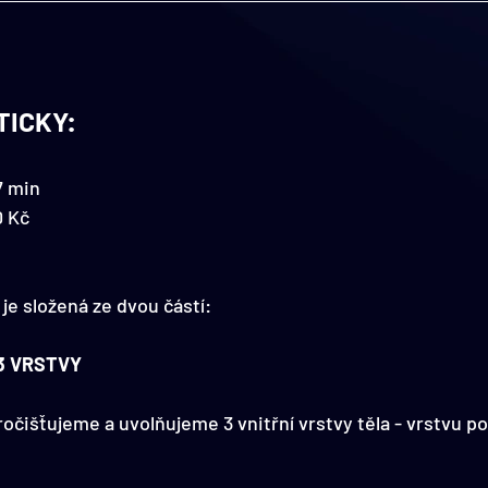
TICKY:
7 min
 Kč
je složená ze dvou částí:
 3 VRSTVY
očišťujeme a uvolňujeme 3 vnitřní vrstvy těla - vrstvu p