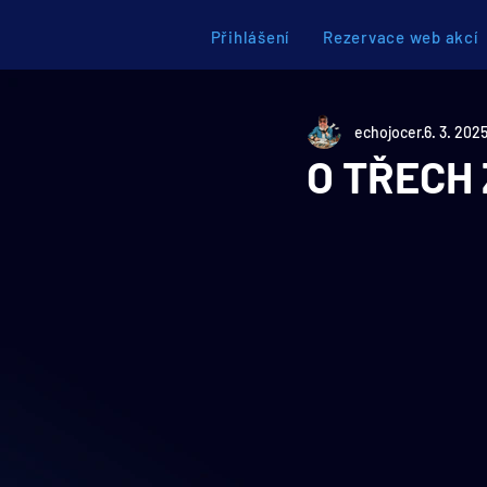
Přihlášení
Rezervace web akcí
echojocer
6. 3. 202
O TŘECH