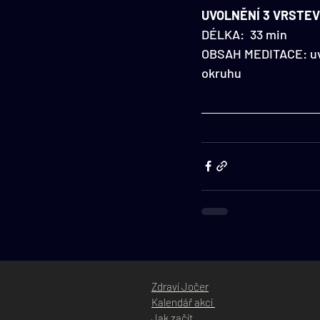
​UVOLNĚNÍ 3 VRSTE
DÉLKA:  33 min
OBSAH MEDITACE: uvol
okruhu
Zdraví Jočer
Kalendář akcí
Jak začít