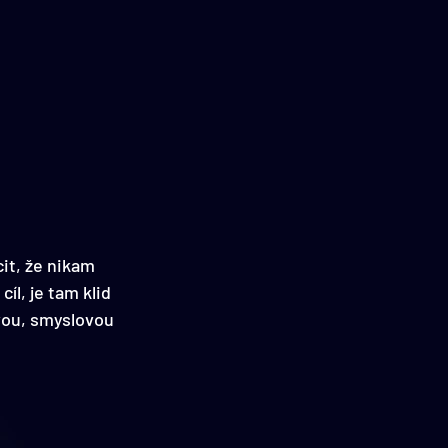
cit, že nikam 
l, je tam klid 
ovou, smyslovou 