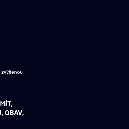
 zvýšenou 
ÍT, 
 OBAV, 