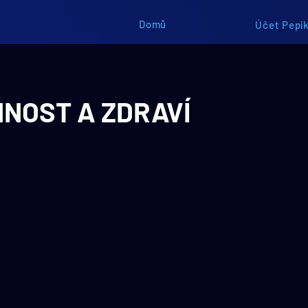
Domů
Účet Pepík
NOST A ZDRAVÍ