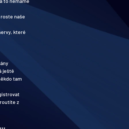
na to nemáme 
 roste naše 
ervy, které 
rány
á ještě
 někdo tam 
istrovat 
routíte z 
..