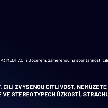
MP3 MEDITACÍ s Jočerem, zaměřenou na spontánnost, čili
ČILI ZVÝŠENOU CITLIVOST, NEMŮŽETE M
 VE STEREOTYPECH ÚZKOSTÍ, STRACHU,