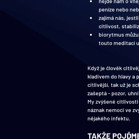
nejde nám o vně
peníze nebo neb
zajímá nás, jest
citlivost, stabi
biorytmus můžu 
touto meditací 
Když je člověk citliv
kladivem do hlavy a p
citlivější, tak už je
zašeptá - pozor, uhni
My zvýšené citlivost
náznak nemoci ve zvýš
nějakého infektu.
TAKŽE POJĎME