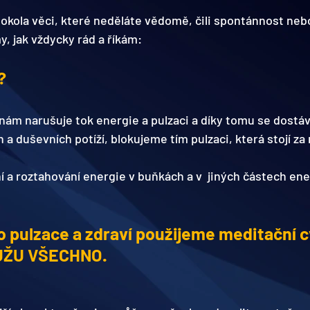
okola věci, které neděláte vědomě, čili spontánnost nebo
my, jak vždycky rád a říkám:
?
nám narušuje tok energie a pulzaci a díky tomu se dostá
 a duševních potíží, blokujeme tím pulzaci, která stojí za
í a roztahování energie v buňkách a v  jiných částech en
o pulzace a zdraví použijeme meditační c
ŮŽU VŠECHNO.