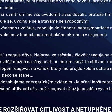
jší charakter, že si nemůžeme všechno dovolit, protože 
o nebo...
li si  uvnitř umíme vše uvědomit a vše dovolit, protože tím
lizuje se, uvolňuje se a stáváme se svobodnými 
všechno uvolňuje, zapojuje do činnosti parasympatické n
uvolníme v bodech automatického okruhu a v orgánech
ější, reaguje dříve. Nejprve, ze začátku, člověk reaguje na 
ozději možná na rány pěstí. A  potom, když tu citlivost m
 schopen reagovat na vánek, který mu projde kolem ucha a
, něco se stane...
i dosahujeme energetickým cvičením. Je přeci lepší zareg
ené citlivosti dřív, než reagovat až už je pozdě a vy se h
 ROZŠIŘOVAT CITLIVOST A NETUPNĚME.