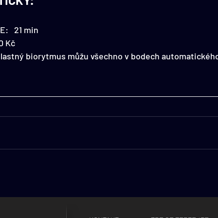
:   21 min
0 Kč
astný biorytmus můžu všechno v bodech automatického 