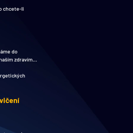
 chcete-li 
váme do 
 naším zdravím...
ergetických 
vičení 