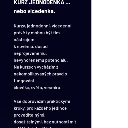
KURZ JEDNODENKA …
nebo vícedenka.
Kurzy, jednodenní, vícedenní, 
právě ty mohou být tím 
nástrojem
k novému, dosud 
neprojevenému, 
nevynořenému potenciálu.
Na kurzech vycházím z 
nekomplikovaných pravd o 
fungování 
člověka, světa, vesmíru.
Vše doprovázím praktickými 
kroky, pro každého jedince 
proveditelnými, 
dosažitelnými, bez nutnosti mít 