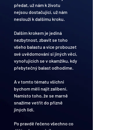
předat, už nám k životu 
nejsou dostačující, už nám 
neslouží k dalšímu kroku.
Dalším krokem je jediná 
nezbytnost, zbavit se toho 
všeho balastu a více probouzet 
své uvědomování si jiných věcí,
vynořujících se v okamžiku, kdy 
přebytečný balast odhodíme.
A v tomto tématu všichni 
bychom měli najít zalíbení.
Namísto toho, že se marně 
snažíme vetřít do přízně
jiných lidí.
Po pravdě řečeno všechno co 