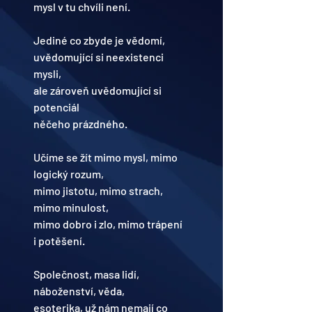
mysl v tu chvíli není.
Jediné co zbyde je vědomí, 
uvědomující si neexistenci 
mysli, 
ale zároveň uvědomující si 
potenciál
něčeho prázdného.
Učíme se žít mimo mysl, mimo 
logický rozum, 
mimo jistotu, mimo strach, 
mimo minulost, 
mimo dobro i zlo, mimo trápení 
i potěšení.
Společnost, masa lidí, 
náboženství, věda, 
esoterika, už nám nemají co 