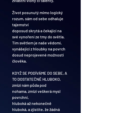
zvláštní vlohy či talenty.
Život posunutý mimo logický 
rozum, sám od sebe odhaluje 
tajemství
doposud skrytá a čekající na 
své vynoření ze tmy do světla.
Tím světlem je naše vědomí, 
vynášející z hloubky na povrch
dosud neprojevené možnosti 
člověka.
KDYŽ SE PODÍVÁME DO SEBE, A 
TO DOSTATEČNĚ HLUBOKO, 
zmizí nám půda pod 
nohama, zmizí veškerá mysl 
povrchní,
hluboká až nekonečně 
hluboká, a zjistíte, že žádná 