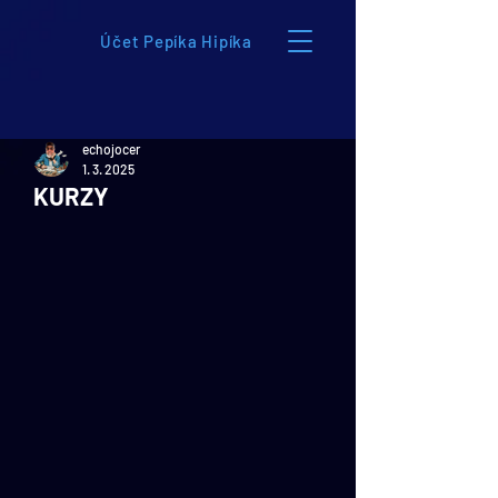
Účet Pepíka Hipíka
echojocer
1. 3. 2025
KURZY