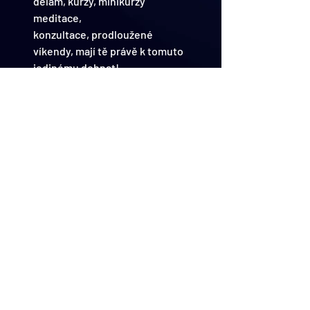
dělám, kurzy, minikurzy 
meditace,
konzultace, prodloužené 
víkendy, mají tě právě k tomuto 
jedinému dohnat!
Obrátit zrak do sebe.
Neboť obrátit zrak do sebe nám 
nebe na zemi přinese.
Vždy v tobě vidím člověka, a to 
proměnlivého, 
měnícího se mírumilovnou 
cestou porozuměním a 
pochopením, 
bez zbytečných úniků od sebe 
do světa.
Čeká mně nádobí, a stavím si 
další vodu na další kávu.