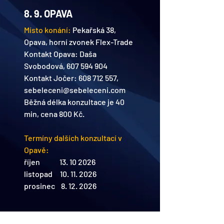
8. 9. OPAVA
Místo konání: 
Pekařská 38, 
Opava, horní zvonek Flex-Trade
Kontakt Opava: Daša 
Svobodová, 607 594 904
Kontakt Jočer: 608 712 557, 
sebeleceni@sebeleceni.com
Běžná délka konzultace je 40 
min, cena 800 Kč.
​Termíny dalších konzultací v 
Opavě:
říjen             13. 10 2026
listopad     10. 11. 2026
prosinec    8. 12. 2026