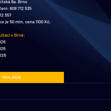
itská 8a, Brno
ení: 608 712 535
12 557
e je 50 min, cena 1100 Kč.
ultací v Brně:
2026
2026
2026
PŘIHLÁŠENÍ