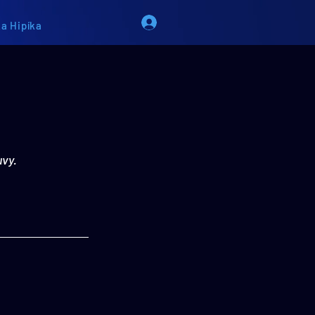
a Hipíka
vy. 