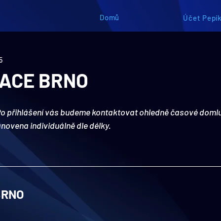
Domů
Účet Pepík
5
ACE BRNO
o přihlášení vás budeme kontaktovat ohledně časové domlu
novena individuálně dle délky.
BRNO​