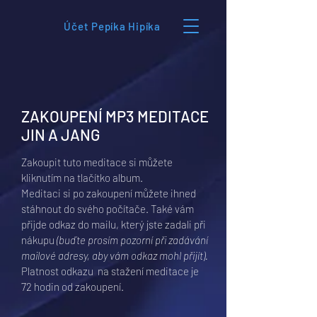
Účet Pepíka Hipíka
ZAKOUPENÍ MP3 MEDITACE
JIN A JANG
Zakoupit tuto meditace si můžete
kliknutím na tlačítko album.
Meditaci si po zakoupení můžete ihned
stáhnout do svého počítače. Také vám
přijde odkaz do mailu, který jste zadali při
nákupu
(buďte prosím pozorní při zadávání
mailové adresy, aby vám odkaz mohl přijít).
Platnost odkazu na stažení meditace je
72 hodin od zakoupení.