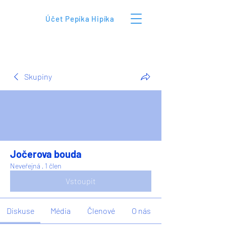
Účet Pepíka Hipíka
Skupiny
Jočerova bouda
Neveřejná
·
1 člen
Vstoupit
Diskuse
Média
Členové
O nás