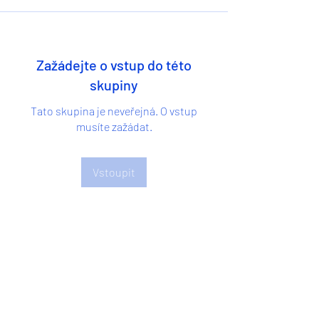
Zažádejte o vstup do této
skupiny
Tato skupina je neveřejná. O vstup
musíte zažádat.
Vstoupit
O nás
Vítejte ve skupině! Můžete být v kontaktu
s dalšími členy, m
...
Více zde