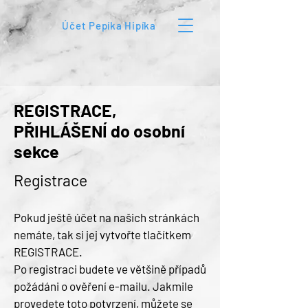
Účet Pepíka Hipíka
REGISTRACE,
PŘIHLÁŠENÍ do osobní
sekce
Registrace
Pokud ještě účet na našich stránkách
nemáte, tak si jej vytvořte tlačítkem
REGISTRACE.
Po registraci budete ve většině případů
požádáni o ověření e-mailu.
Jakmile
provedete toto potvrzení, můžete se