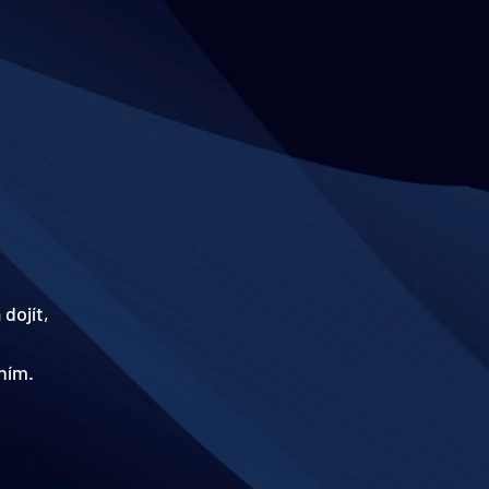
dojít, 
ním.