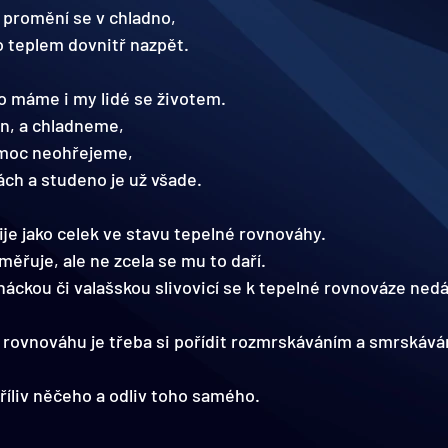
a promění se v chladno,
o teplem dovnitř nazpět.
o máme i my lidé se životem.
n, a chladneme,
 moc neohřejeme,
ch a studeno je už všade.
ije jako celek ve stavu tepelné rovnováhy.
ěřuje, ale ne zcela se mu to daří.
ckou či valašskou slivovicí se k tepelné rovnováze nedá 
že rovnováhu je třeba si pořídit rozmrskáváním a smrskává
příliv něčeho a odliv toho samého.