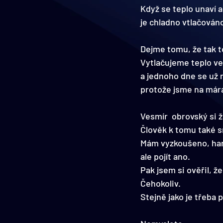
Když se teplo unaví 
je chladno vtlačován
Dejme tomu, že tak t
Vytlačujeme teplo ve
a jednoho dne se už
protože jsme na márá
Vesmír  obrovský si ž
Člověk k tomu také sm
Mám vyzkoušeno, haná
ale pojít ano.
Pak jsem si ověřil, 
Čehokoliv.
Stejně jako je třeba 