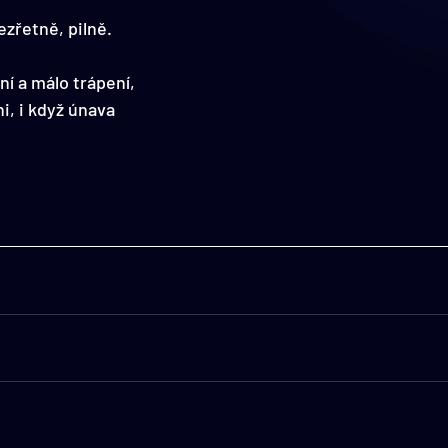
bezřetně, pilně.
í a málo trápení, 
, i když únava