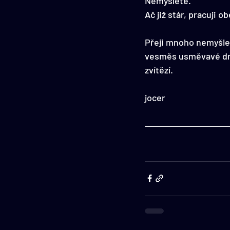
Nemyslete.
Ač již stár, pracuji o
Přeji mnoho nemyšlen
vesměs usměvavé dni
zvítězí.
jocer