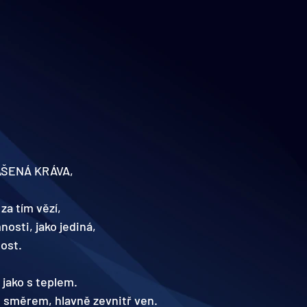
AŠENÁ KRÁVA,
za tím vězí, 
nosti, jako jediná, 
ost.
 jako s teplem.
m směrem, hlavně zevnitř ven.