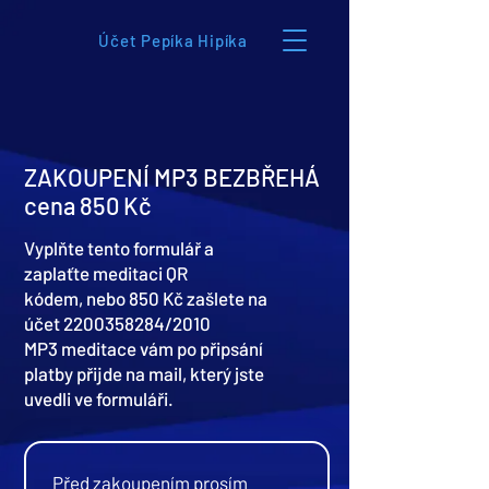
Účet Pepíka Hipíka
ZAKOUPENÍ MP3 BEZBŘEHÁ
cena 850 Kč
Vyplňte tento formulář a
zaplaťte meditaci QR
kódem,
nebo 850 Kč zašlete na
účet
2200358284
/2010
MP3 meditace vám po připsání
platby přijde na mail, který jste
uvedli ve formuláři.
Před zakoupením prosím 