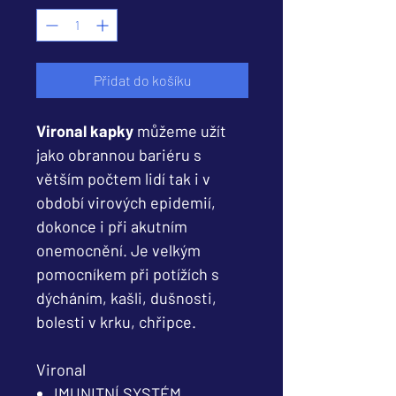
Přidat do košíku
Vironal kapky
můžeme užít
jako obrannou bariéru s
větším počtem lidí tak i v
období virových epidemií,
dokonce i při akutním
onemocnění.
Je velkým
pomocníkem při potížích s
dýcháním, kašli, dušnosti,
bolesti v krku, chřipce.
Vironal
IMUNITNÍ SYSTÉM