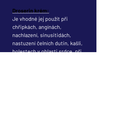
Droserin krém:
Je vhodné jej použít při
chřipkách, angínách,
nachlazení, sinusitidách,
nastuzení čelních dutin, kašli,
bolestech v oblasti srdce, při
některých mikrobiálních a
plísňových onemocněních
kůže a bércových vředech.
Aplikuje se u zánětů jater,
žaludku, tenkého a tlustého
střeva, při snížené imunitě,
všeobecně při problémech s
plícemi, průduškami a
dýcháním, ztrátě čichu a také
při zánětech středního ucha.