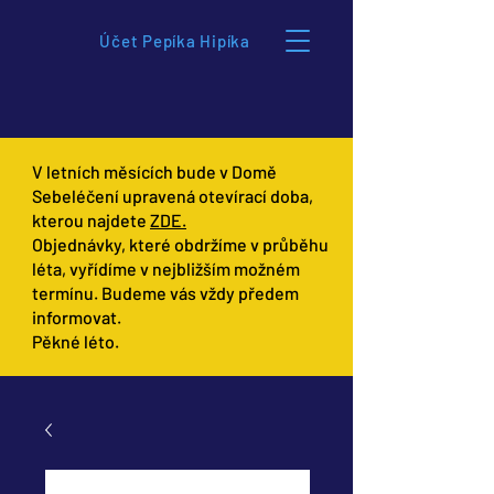
Účet Pepíka Hipíka
V letních měsících bude v Domě
Sebeléčení upravená otevírací doba,
kterou najdete
ZDE.
Objednávky, které obdržíme v průběhu
léta, vyřídíme v nejbližším možném
termínu. Budeme vás vždy předem
informovat.
Pěkné léto.