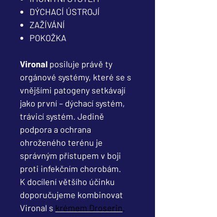
DÝCHACÍ ÚSTROJÍ
ZAŽÍVÁNÍ
POKOŽKA
Vironal
posiluje právě ty
orgánové systémy, které se s
vnějšími patogeny setkávají
jako první – dýchací systém,
trávicí systém. Jedině
podpora a ochrana
ohroženého terénu je
správným přístupem v boji
proti infekčním chorobám.
K docílení většího účinku
doporučujeme kombinovat
Vironal s
krémem Droserin
.