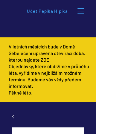
Účet Pepíka Hipíka
V letních měsících bude v Domě
Sebeléčení upravená otevírací doba,
kterou najdete
ZDE.
Objednávky, které obdržíme v průběhu
léta, vyřídíme v nejbližším možném
termínu. Budeme vás vždy předem
informovat.
Pěkné léto.