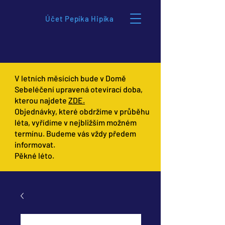
Účet Pepíka Hipíka
V letních měsících bude v Domě
Sebeléčení upravená otevírací doba,
kterou najdete
ZDE.
Objednávky, které obdržíme v průběhu
léta, vyřídíme v nejbližším možném
termínu. Budeme vás vždy předem
informovat.
Pěkné léto.