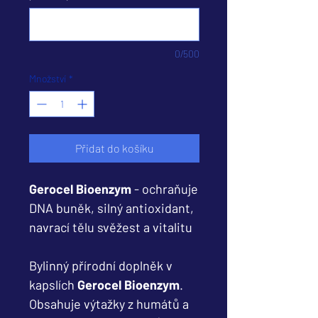
0/500
Množství
*
Přidat do košíku
Gerocel Bioenzym
- ochraňuje
DNA buněk, silný antioxidant,
navrací tělu svěžest a vitalitu
Bylinný přírodní doplněk v
kapslích
Gerocel Bioenzym
.
Obsahuje výtažky z humátů a