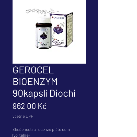
GEROCEL
BIOENZYM
90kapslí Diochi
Cena
962,00 Kč
včetně DPH
Zkušenosti a recenze pište sem
(volitelné)