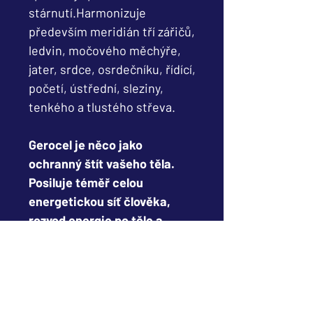
stárnutí.Harmonizuje
především meridián tří zářičů,
ledvin, močového měchýře,
jater, srdce, osrdečníku, řídící,
početí, ústřední, sleziny,
tenkého a tlustého střeva.
Gerocel je něco jako
ochranný štít vašeho těla.
Posiluje téměř celou
energetickou síť člověka,
rozvod energie po těle a
ochranu jednotlivých buněk.
Účinky Gerocelu: