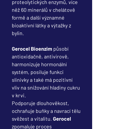
proteolytických enzymů, více
něž 60 minerálů v chelátově
formě a další významné
bioaktivní látky a výtažky z
bylin.
Gerocel Bioenzim
působí
antioxidačně, antivirově,
harmonizuje hormonální
systém, posiluje funkci
slinivky a také má pozitivní
vliv na snižování hladiny cukru
v krvi.
Podporuje dlouhověkost,
ochraňuje buňky a navrací tělu
svěžest a vitalitu.
Gerocel
zpomaluje proces