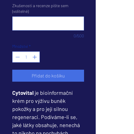
Zkušenosti a recenze pište sem
(volitelné)
0/500
Množství
*
Přidat do košíku
Cytovital
je bioinformační
krém pro výživu buněk
pokožky a pro její silnou
regeneraci. Podíváme-li se,
jaké látky obsahuje, nenechá
to nikoho na pochybách.