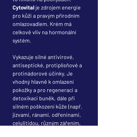
Cytovital
je zdrojem energie
pro kůži a pravým přírodním
omlazovadlem. Krém má
celkově vliv na hormonální
systém.
Vykazuje silné antivirové,
antiseptické, protiplísňové a
protinádorové účinky. Je
vhodný hlavně k omlazení
pokožky a pro regeneraci a
detoxikaci buněk, dále při
silném poškození kůže (např.
jizvami, ránami, odřeninami,
celulitidou, různým zářením,
ohněm, plísněmi, záněty a