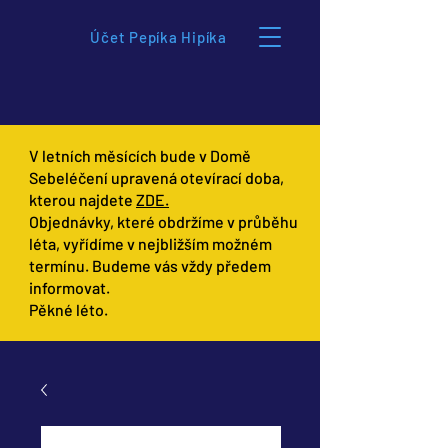
Účet Pepíka Hipíka
V letních měsících bude v Domě
Sebeléčení upravená otevírací doba,
kterou najdete
ZDE.
Objednávky, které obdržíme v průběhu
léta, vyřídíme v nejbližším možném
termínu. Budeme vás vždy předem
informovat.
Pěkné léto.