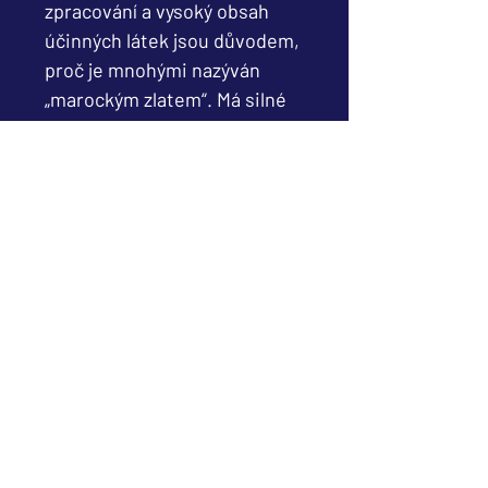
zpracování a vysoký obsah
účinných látek jsou důvodem,
proč je mnohými nazýván
„marockým zlatem“. Má silné
liftingové, zajizvující účinky, je
vhodný pro každý typ pleti.
Pouze čistý a přírodní
arganový olej v biokvalitě
dokáže plně rozvinout
všechny své účinky a nabízí
široký kosmetický a
terapeutický efekt.
Doporučujeme kombinovat jej
s pěsticími krémy řady
Renove.