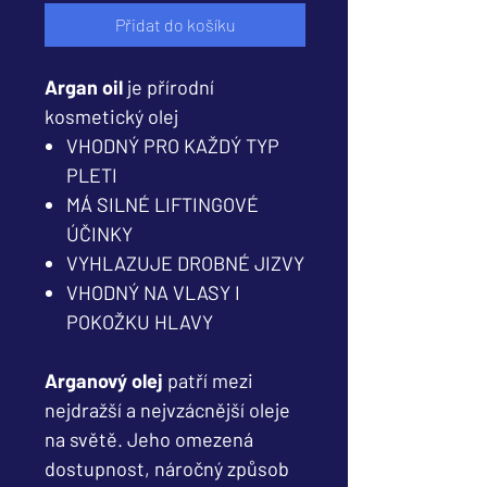
Přidat do košíku
Argan oil
je
přírodní
kosmetický olej
VHODNÝ PRO KAŽDÝ TYP
PLETI
MÁ SILNÉ LIFTINGOVÉ
ÚČINKY
VYHLAZUJE DROBNÉ JIZVY
VHODNÝ NA VLASY I
POKOŽKU HLAVY
Arganový olej
patří mezi
nejdražší a nejvzácnější oleje
na světě. Jeho omezená
dostupnost, náročný způsob