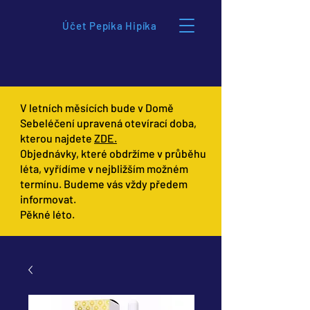
Účet Pepíka Hipíka
V letních měsících bude v Domě
Sebeléčení upravená otevírací doba,
kterou najdete
ZDE.
Objednávky, které obdržíme v průběhu
léta, vyřídíme v nejbližším možném
termínu. Budeme vás vždy předem
informovat.
Pěkné léto.