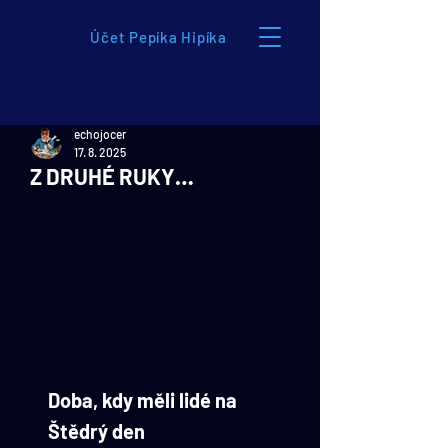
Účet Pepíka Hipíka
echojocer
17. 8. 2025
Z DRUHÉ RUKY…
Doba, kdy měli lidé na 
Štědrý den 