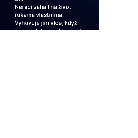
Neradi sahají na život 
rukama vlastníma.
Vyhovuje jim více, když 
jim jejich život někdo jiný 
již osahal a jim pouze 
sdělí co a jak dělat mají.
Nechci psát blbosti, ale 
přece jen mi přijde ztráta 
svobody, takováto, 
neskonale horší než ta, 
kterou jsme trpěli v 
letech dávných.
K mé úplné spokojenosti 
stačí žít život podle sebe
a ne podle druhých.