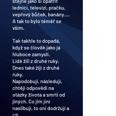
stejně jako si opatřit 
lednici, televizi, pračku, 
vepřový bůček, banány….
A tak to bylo téměř se 
vším.
Tak takhle to dopadá, 
když se člověk jako já 
hluboce zamyslí.
Lidé žili z druhé ruky.
Dnes také žijí z druhé 
ruky.
Napodobují, následují, 
chtějí odpovědi na 
otázky života a smrti od 
jiných. Co jim jiní 
naslibují, to oni dodržují a 
ctí.